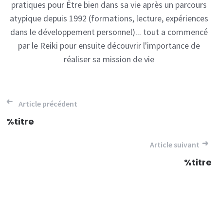
pratiques pour Être bien dans sa vie après un parcours
atypique depuis 1992 (formations, lecture, expériences
dans le développement personnel)... tout a commencé
par le Reiki pour ensuite découvrir l'importance de
réaliser sa mission de vie
Navigation
Article précédent
de
%titre
l’article
Article suivant
%titre