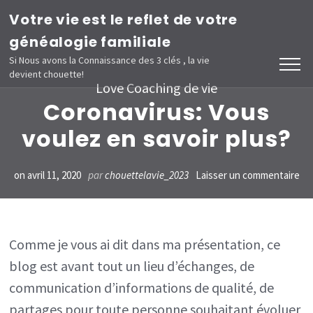
Aller
Votre vie est le reflet de votre
au
généalogie familiale
contenu
Si Nous avons la Connaissance des 3 clés , la vie
devient chouette!
(Pressez
Love Coaching de vie
Entrée)
Coronavirus: Vous
voulez en savoir plus?
sur
on
avril 11, 2020
par
chouettelavie_2023
Laisser un commentaire
Cor
Vo
vou
Comme je vous ai dit dans ma présentation, ce
blog est avant tout un lieu d’échanges, de
en
communication d’informations de qualité, de
sav
partages pour toute personne souhaitant évoluer
plu