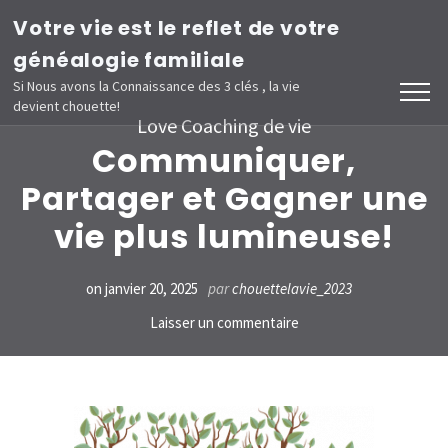
Aller
Votre vie est le reflet de votre
au
généalogie familiale
contenu
Si Nous avons la Connaissance des 3 clés , la vie
devient chouette!
(Pressez
Love Coaching de vie
Entrée)
Communiquer,
Partager et Gagner une
vie plus lumineuse!
on
janvier 20, 2025
par
chouettelavie_2023
sur
Laisser un commentaire
Communiquer,
Partager
et