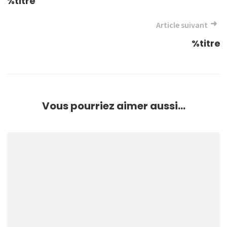
de
%titre
l’article
Article suivant
%titre
Vous pourriez aimer aussi...