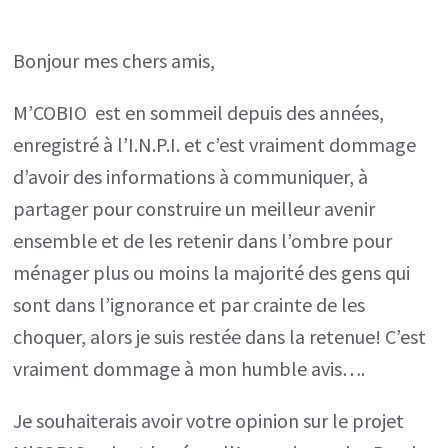
est
en
Bonjour mes chers amis,
sommeil
depuis
M’COBIO est en sommeil depuis des années,
des
enregistré à l’I.N.P.I. et c’est vraiment dommage
années,
d’avoir des informations à communiquer, à
aujourd’hui
partager pour construire un meilleur avenir
c’est
ensemble et de les retenir dans l’ombre pour
le
ménager plus ou moins la majorité des gens qui
réveil
sont dans l’ignorance et par crainte de les
pour
choquer, alors je suis restée dans la retenue! C’est
se
vraiment dommage à mon humble avis….
révéler
Je souhaiterais avoir votre opinion sur le projet
à