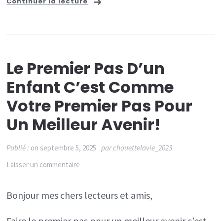
Continuer la lecture
Le Premier Pas D’un
Enfant C’est Comme
Votre Premier Pas Pour
Un Meilleur Avenir!
Publié :
on
septembre 5, 2025
par
chouettelavie_2023
sur
Laisser un commentaire
Le
Bonjour mes chers lecteurs et amis,
premier
pas
Faire le premier pas pour un meilleur avenir c’est