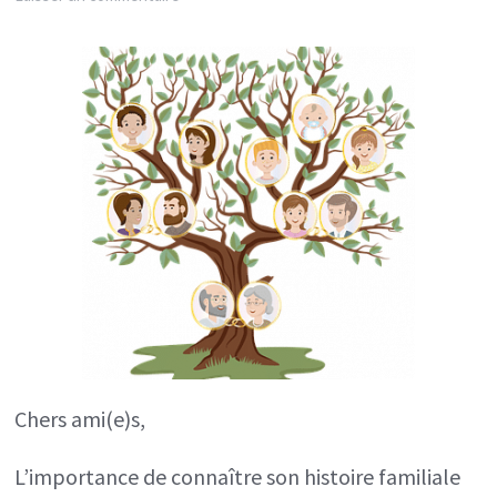
Connaître
son
histoire
familiale
:
une
clé
pour
se
libérer
et
Chers ami(e)s,
évoluer
L’importance de connaître son histoire familiale