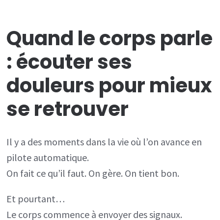
le
corps
Quand le corps parle
parle
: écouter ses
:
écouter
douleurs pour mieux
ses
se retrouver
douleurs
et
agissez
Il y a des moments dans la vie où l’on avance en
en
pilote automatique.
conscience
On fait ce qu’il faut. On gère. On tient bon.
Et pourtant…
Le corps commence à envoyer des signaux.