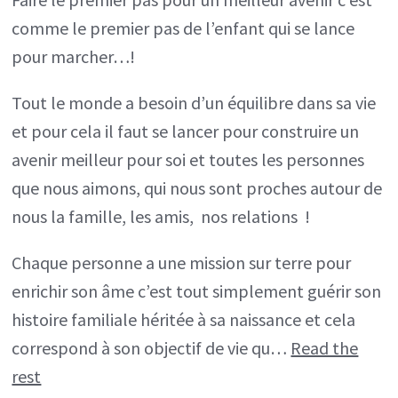
d’un
comme le premier pas de l’enfant qui se lance
enfant
pour marcher…!
c’est
comme
Tout le monde a besoin d’un équilibre dans sa vie
votre
et pour cela il faut se lancer pour construire un
premier
avenir meilleur pour soi et toutes les personnes
pas
que nous aimons, qui nous sont proches autour de
pour
nous la famille, les amis, nos relations !
un
Chaque personne a une mission sur terre pour
meilleur
enrichir son âme c’est tout simplement guérir son
Avenir!
histoire familiale héritée à sa naissance et cela
correspond à son objectif de vie qu…
Read the
rest