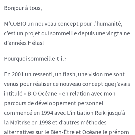
Bonjour à tous,
un
nouveau
M’COBIO un nouveau concept pour l’humanité,
concept
c’est un projet qui sommeille depuis une vingtaine
pour
d’années Hélas!
l’humanité?
Pourquoi sommeille-t-il?
En 2001 un ressenti, un flash, une vision me sont
venus pour réaliser ce nouveau concept que j’avais
intitulé « BIO Océane » en relation avec mon
parcours de développement personnel
commencé en 1994 avec L’initiation Reiki jusqu’à
la Maîtrise en 1998 et d’autres méthodes
alternatives sur le Bien-Être et Océane le prénom