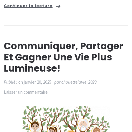
Continuer la lecture
Communiquer, Partager
Et Gagner Une Vie Plus
Lumineuse!
Publié :
on
janvier 20, 2025
par
chouettelavie_2023
sur
Laisser un commentaire
Communiquer,
Partager
et
Gagner