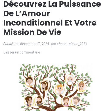
Découvrez La Puissance
De L’Amour
Inconditionnel Et Votre
Mission De Vie
Publié :
on
décembre 17, 2024
par
chouettelavie_2023
sur
Laisser un commentaire
Sortir
des
turbulences
du
monde
actuel
: