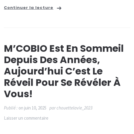
Continuer la lecture
M’COBIO Est En Sommeil
Depuis Des Années,
Aujourd’hui C’est Le
Réveil Pour Se Révéler À
Vous!
Publié :
on
juin 10, 2025
par
chouettelavie_2023
sur
Laisser un commentaire
M’COBIO