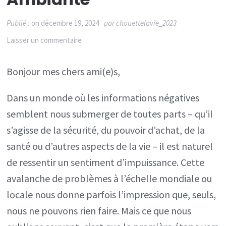
Publié :
on
décembre 19, 2024
par
chouettelavie_2023
sur
Laisser un commentaire
Prendre
Bonjour mes chers ami(e)s,
sa
vie
Dans un monde où les informations négatives
en
semblent nous submerger de toutes parts – qu’il
main
s’agisse de la sécurité, du pouvoir d’achat, de la
face
santé ou d’autres aspects de la vie – il est naturel
à
de ressentir un sentiment d’impuissance. Cette
la
avalanche de problèmes à l’échelle mondiale ou
négativité
locale nous donne parfois l’impression que, seuls,
ambiante
nous ne pouvons rien faire. Mais ce que nous