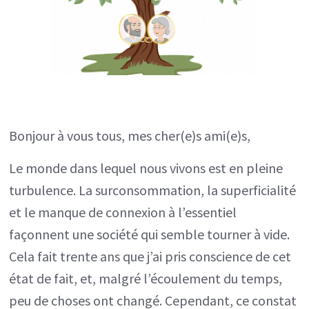
découvrez
la
puissance
de
l’Amour
inconditionnel
Bonjour à vous tous, mes cher(e)s ami(e)s,
et
Le monde dans lequel nous vivons est en pleine
votre
turbulence. La surconsommation, la superficialité
mission
et le manque de connexion à l’essentiel
de
façonnent une société qui semble tourner à vide.
vie
Cela fait trente ans que j’ai pris conscience de cet
état de fait, et, malgré l’écoulement du temps,
peu de choses ont changé. Cependant, ce constat