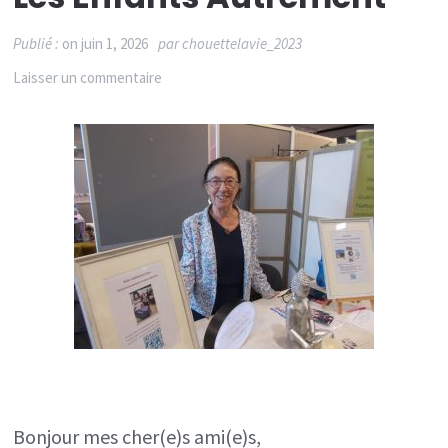
Publié :
on
juin 1, 2026
par
chouettelavie_2023
sur
Laisser un commentaire
Pourquoi
il
devient
urgent
d’accompagner
les
enfants
autrement
Bonjour mes cher(e)s ami(e)s,