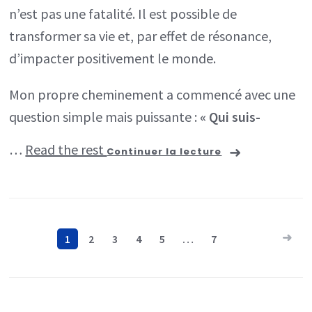
n’est pas une fatalité. Il est possible de
transformer sa vie et, par effet de résonance,
d’impacter positivement le monde.
Mon propre cheminement a commencé avec une
question simple mais puissante :
« Qui suis-
…
Read the rest
Continuer la lecture
Pagination
1
2
3
4
5
…
7
des
publications