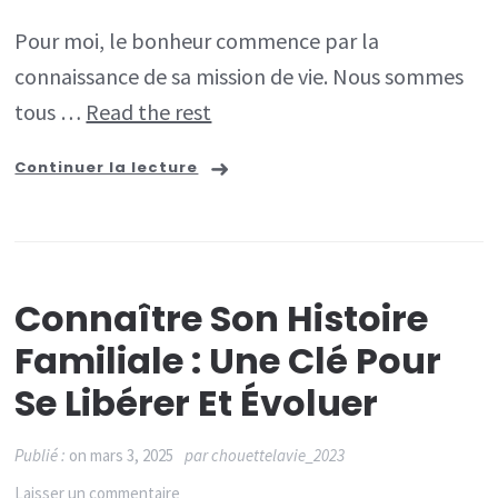
Pour moi, le bonheur commence par la
connaissance de sa mission de vie. Nous sommes
tous …
Read the rest
Continuer la lecture
Connaître Son Histoire
Familiale : Une Clé Pour
Se Libérer Et Évoluer
Publié :
on
mars 3, 2025
par
chouettelavie_2023
sur
Laisser un commentaire