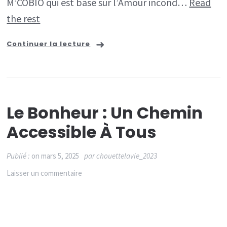
M’COBIO qui est basé sur l’Amour incond…
Read
vous!
the rest
Continuer la lecture
Le Bonheur : Un Chemin
Accessible À Tous
Publié :
on
mars 5, 2025
par
chouettelavie_2023
sur
Laisser un commentaire
Le
Bonheur
: