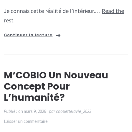
Je connais cette réalité de l’intérieur.…
Read the
rest
Continuer la lecture
M’COBIO Un Nouveau
Concept Pour
L’humanité?
Publié :
on
mars 9, 2026
par
chouettelavie_2023
sur
Laisser un commentaire
M’COBIO