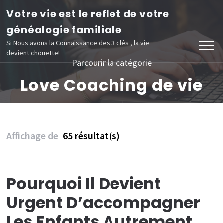
Aller
Votre vie est le reflet de votre
au
généalogie familiale
contenu
Si Nous avons la Connaissance des 3 clés , la vie
devient chouette!
(Pressez
Parcourir la catégorie
Entrée)
Love Coaching de vie
Affichage de
65 résultat(s)
Pourquoi Il Devient
Urgent D’accompagner
Les Enfants Autrement