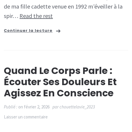
de ma fille cadette venue en 1992 m’éveiller à la
spir…
Read the rest
Continuer la lecture
Quand Le Corps Parle :
Écouter Ses Douleurs Et
Agissez En Conscience
Publié :
on
février 2, 2026
par
chouettelavie_2023
sur
Laisser un commentaire
Quand