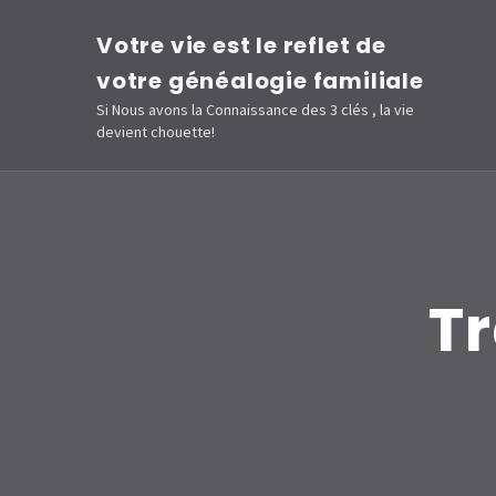
Aller
Votre vie est le reflet de
au
votre généalogie familiale
contenu
Si Nous avons la Connaissance des 3 clés , la vie
(Pressez
devient chouette!
Entrée)
Tr