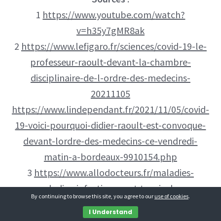
1
https://www.youtube.com/
watch?
v=h35y7gMR8ak
2
https://www.lefigaro.fr/
sciences/covid-19-le-
professeur-raoult-devant-la-
chambre-
disciplinaire-de-l-
ordre-des-medecins-
20211105
https://www.lindependant.fr/
2021/11/05/covid-
19-voici-
pourquoi-didier-raoult-est-
convoque-
devant-lordre-des-
medecins-ce-vendredi-
matin-a-
bordeaux-9910154.php
3
https://www.allodocteurs.fr/
maladies-
maladies-
infectieuses-et-tropicales-
By continuing to browse this site, you agree to our
use of cookies
.
coronavirus-deces-en-ehpad-
lors-de-la-
I Understand
premiere-vague-les-
familles-veulent-des-