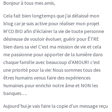
l’interview
Bonjour à tous mes amis,
du
Cela fait bien longtemps que j’ai délaissé mon
Professeur
blog car je suis active pour réaliser mon projet
Raoult
M’CO BIO afin d’éclairer la vie de toute personne
par
désireuse de vouloir évoluer, guérir pour ÊTRE
BFM
bien dans sa vie! C’est ma mission de vie et cela
TV….
me passionne pour apporter de la lumière dans
et
chaque famille avec beaucoup d’AMOUR! c’est
gagner!
une priorité pour la vie: Nous sommes tous des
êtres humains venus faire des expériences
humaines pour enrichir notre âme et NON les
banques….
Aujourd’hui je vais faire la copie d’un message reçu