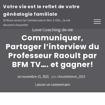
Aller
Votre vie est le reflet de votre
au
généalogie familiale
contenu
Si Nous avons la Connaissance des 3 clés , la vie
devient chouette!
(Pressez
Love Coaching de vie
Entrée)
Communiquer,
Partager l’interview du
Professeur Raoult par
BFM TV…. et gagner!
on
novembre 15, 2021
par
chouettelavie_2023
sur
Laisser un commentaire
Communiquer,
Partager