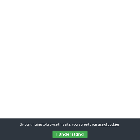
By continuing to browse this site, you agree to our
use of cookies
.
I Understand