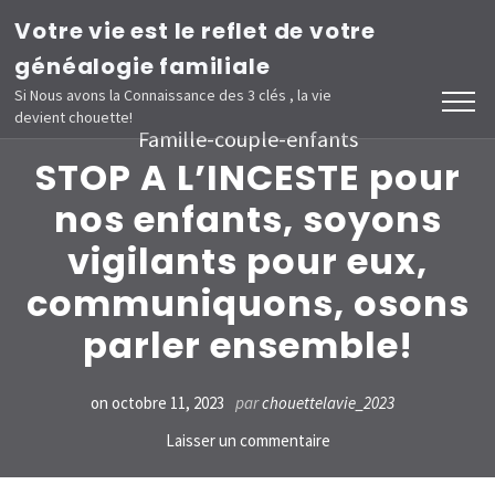
Aller
Votre vie est le reflet de votre
au
généalogie familiale
contenu
Si Nous avons la Connaissance des 3 clés , la vie
devient chouette!
(Pressez
Famille-couple-enfants
Entrée)
STOP A L’INCESTE pour
nos enfants, soyons
vigilants pour eux,
communiquons, osons
parler ensemble!
on
octobre 11, 2023
par
chouettelavie_2023
sur
Laisser un commentaire
STOP