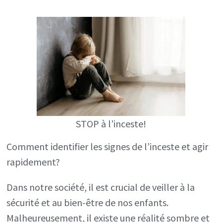
A
L’INCESTE
pour
nos
enfants,
soyons
vigilants
pour
STOP à l’inceste!
eux,
Comment identifier les signes de l’inceste et agir
communiquons,
rapidement?
osons
parler
Dans notre société, il est crucial de veiller à la
ensemble!
sécurité et au bien-être de nos enfants.
Malheureusement, il existe une réalité sombre et