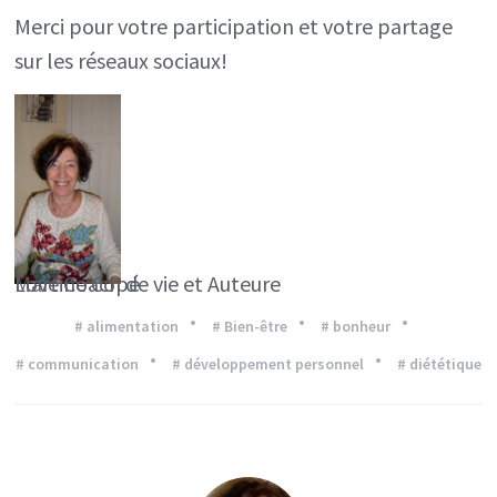
Merci pour votre participation et votre partage
sur les réseaux sociaux!
Martine Copé
Love Coach de vie et Auteure
# alimentation
# Bien-être
# bonheur
# communication
# développement personnel
# diététique