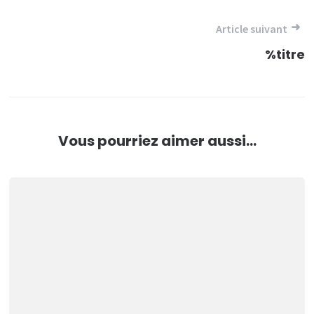
de
l’article
Article suivant
%titre
Vous pourriez aimer aussi...