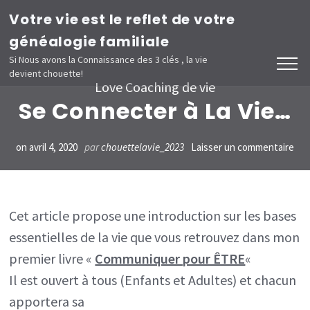
Aller
Votre vie est le reflet de votre
au
généalogie familiale
contenu
Si Nous avons la Connaissance des 3 clés , la vie
devient chouette!
(Pressez
Love Coaching de vie
Entrée)
Se Connecter à La Vie…
sur
on
avril 4, 2020
par
chouettelavie_2023
Laisser un commentaire
Se
Con
à
Cet article propose une introduction sur les bases
essentielles de la vie que vous retrouvez dans mon
La
premier livre «
Communiquer pour ÊTRE
«
Vi
Il est ouvert à tous (Enfants et Adultes) et chacun
apportera sa