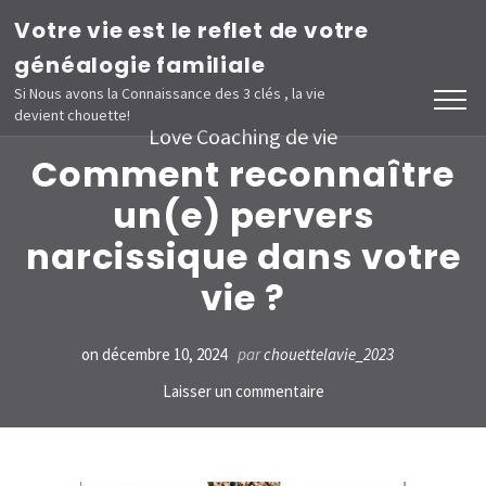
Aller
Votre vie est le reflet de votre
au
généalogie familiale
contenu
Si Nous avons la Connaissance des 3 clés , la vie
devient chouette!
(Pressez
Love Coaching de vie
Entrée)
Comment reconnaître
un(e) pervers
narcissique dans votre
vie ?
on
décembre 10, 2024
par
chouettelavie_2023
sur
Laisser un commentaire
Comment
reconnaître