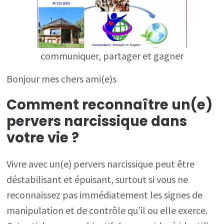
un(e)
pervers
narcissique
dans
communiquer, partager et gagner
votre
Bonjour mes chers ami(e)s
vie
Comment reconnaître un(e)
?
pervers narcissique dans
votre vie ?
Vivre avec un(e) pervers narcissique peut être
déstabilisant et épuisant, surtout si vous ne
reconnaissez pas immédiatement les signes de
manipulation et de contrôle qu’il ou elle exerce.