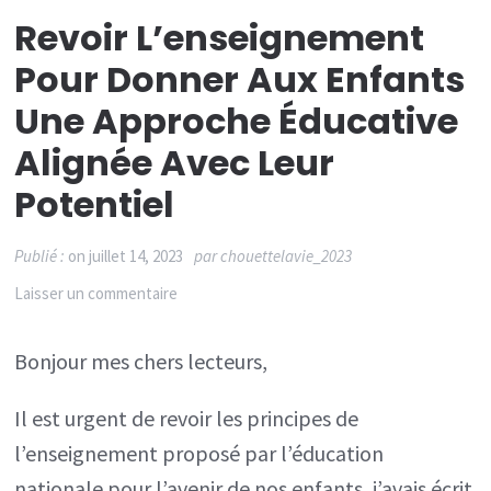
Revoir L’enseignement
Pour Donner Aux Enfants
Une Approche Éducative
Alignée Avec Leur
Potentiel
Publié :
on
juillet 14, 2023
par
chouettelavie_2023
sur
Laisser un commentaire
Revoir
Bonjour mes chers lecteurs,
l’enseignement
pour
Il est urgent de revoir les principes de
donner
l’enseignement proposé par l’éducation
aux
nationale pour l’avenir de nos enfants, j’avais écrit