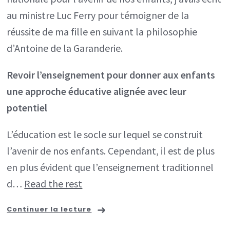
enfants
au ministre Luc Ferry pour témoigner de la
une
réussite de ma fille en suivant la philosophie
approche
d’Antoine de la Garanderie.
éducative
alignée
Revoir l’enseignement pour donner aux enfants
avec
une approche éducative alignée avec leur
leur
potentiel
potentiel
L’éducation est le socle sur lequel se construit
l’avenir de nos enfants. Cependant, il est de plus
en plus évident que l’enseignement traditionnel
d…
Read the rest
Continuer la lecture