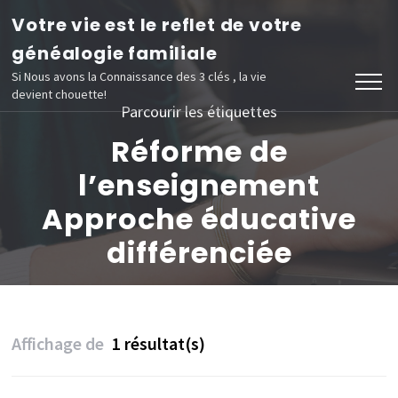
Aller
Votre vie est le reflet de votre
au
généalogie familiale
contenu
Si Nous avons la Connaissance des 3 clés , la vie
devient chouette!
(Pressez
Parcourir les étiquettes
Entrée)
Réforme de
l’enseignement
Approche éducative
différenciée
Affichage de
1 résultat(s)