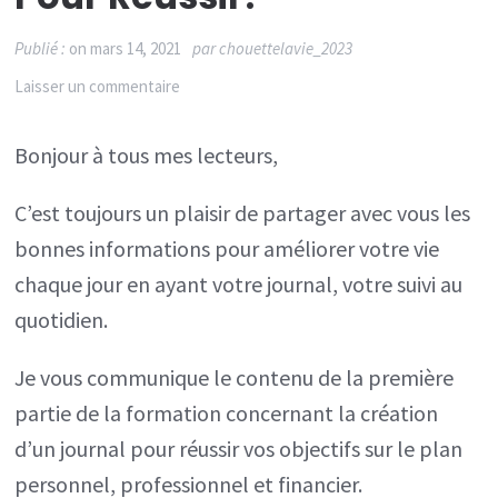
Publié :
on
mars 14, 2021
par
chouettelavie_2023
sur
Laisser un commentaire
Votre
Bonjour à tous mes lecteurs,
journal
au
C’est toujours un plaisir de partager avec vous les
quotidien…
bonnes informations pour améliorer votre vie
se
chaque jour en ayant votre journal, votre suivi au
former
quotidien.
pour
réussir!
Je vous communique le contenu de la première
partie de la formation concernant la création
d’un journal pour réussir vos objectifs sur le plan
personnel, professionnel et financier.