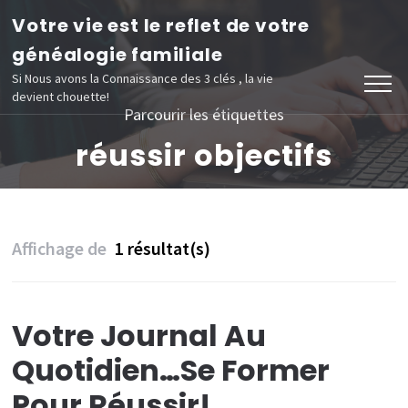
Aller
Votre vie est le reflet de votre
au
généalogie familiale
contenu
Si Nous avons la Connaissance des 3 clés , la vie
devient chouette!
(Pressez
Parcourir les étiquettes
Entrée)
réussir objectifs
Affichage de
1 résultat(s)
Votre Journal Au
Quotidien…se Former
Pour Réussir!