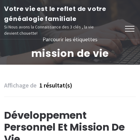
Aller
Votre vie est le reflet de votre
au
généalogie familiale
contenu
Si Nous avons la Connaissance des 3 clés , la vie
devient chouette!
(Pressez
Parcourir les étiquettes
Entrée)
mission de vie
Affichage de
1 résultat(s)
Développement
Personnel Et Mission De
Vie