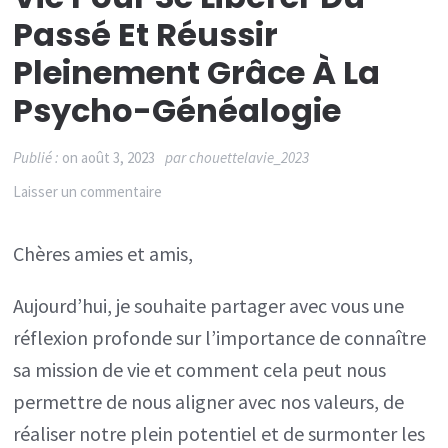
Passé Et Réussir
Pleinement Grâce À La
Psycho-Généalogie
Publié :
on
août 3, 2023
par
chouettelavie_2023
sur
Laisser un commentaire
Découvrir
Chères amies et amis,
sa
mission
Aujourd’hui, je souhaite partager avec vous une
de
réflexion profonde sur l’importance de connaître
vie
sa mission de vie et comment cela peut nous
pour
permettre de nous aligner avec nos valeurs, de
se
réaliser notre plein potentiel et de surmonter les
libérer