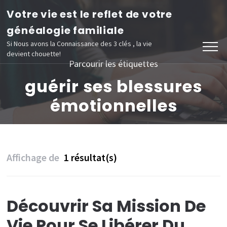
Aller
Votre vie est le reflet de votre
au
généalogie familiale
contenu
Si Nous avons la Connaissance des 3 clés , la vie
devient chouette!
(Pressez
Parcourir les étiquettes
Entrée)
guérir ses blessures
émotionnelles
Affichage de
1 résultat(s)
Découvrir Sa Mission De
Vie Pour Se Libérer Du