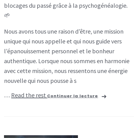
blocages du passé grâce à la psychogénéalogie.
du
🌱
passé
et
Nous avons tous une raison d’être, une mission
réussir
unique qui nous appelle et qui nous guide vers
pleinement
l’épanouissement personnel et le bonheur
grâce
authentique. Lorsque nous sommes en harmonie
à
avec cette mission, nous ressentons une énergie
la
nouvelle qui nous pousse à s
psycho-
…
Read the rest
Continuer la lecture
généalogie