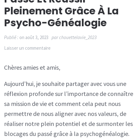
Pleinement Grâce À La
Psycho-Généalogie
Publié :
on
août 3, 2023
par
chouettelavie_2023
sur
Laisser un commentaire
Découvrir
Chères amies et amis,
sa
mission
Aujourd’hui, je souhaite partager avec vous une
de
réflexion profonde sur l’importance de connaître
vie
sa mission de vie et comment cela peut nous
pour
permettre de nous aligner avec nos valeurs, de
se
réaliser notre plein potentiel et de surmonter les
libérer
blocages du passé grâce à la psychogénéalogie.
du