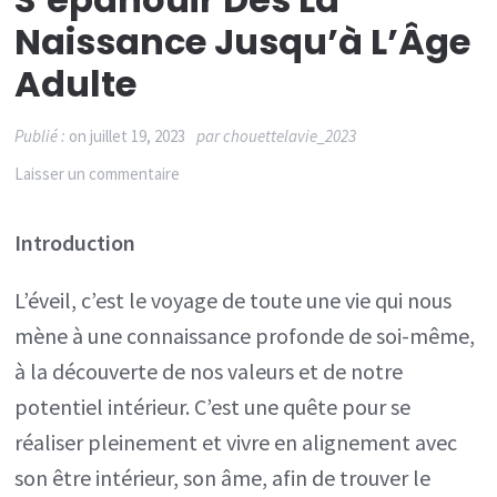
Naissance Jusqu’à L’Âge
Adulte
Publié :
on
juillet 19, 2023
par
chouettelavie_2023
sur
Laisser un commentaire
Le
Introduction
chemin
de
L’éveil, c’est le voyage de toute une vie qui nous
l’éveil:
mène à une connaissance profonde de soi-même,
S’épanouir
à la découverte de nos valeurs et de notre
dès
potentiel intérieur. C’est une quête pour se
la
réaliser pleinement et vivre en alignement avec
Naissance
son être intérieur, son âme, afin de trouver le
jusqu’à