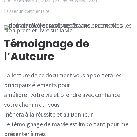
Publié :
on
mars 31, 2020
par
chouettelavie_2023
sur
Laisser un commentaire
Témoignage:
Mon premier livre sur la vie
Communiquer
Témoignage de
Pour
ÊTRE
l’Auteure
bien
dans
La lecture de ce document vous apportera les
sa
principaux éléments pour
vie
améliorer votre vie et prendre avec confiance
votre chemin qui vous
mènera à la réussite et au Bonheur.
Le témoignage de ma vie est important pour me
présenter à mes