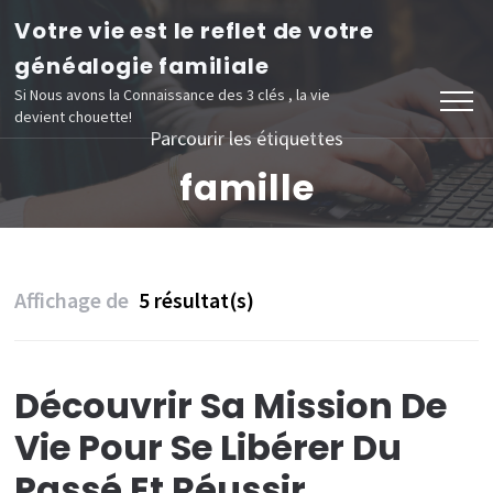
Aller
Votre vie est le reflet de votre
au
généalogie familiale
contenu
Si Nous avons la Connaissance des 3 clés , la vie
devient chouette!
(Pressez
Parcourir les étiquettes
Entrée)
famille
Affichage de
5 résultat(s)
Découvrir Sa Mission De
Vie Pour Se Libérer Du
Passé Et Réussir