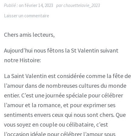
Publié :
on
février 14, 2023
par
chouettelavie_2023
sur
Laisser un commentaire
La
Chers amis lecteurs,
St
Valentin
Aujourd’hui nous fêtons la St Valentin suivant
et
notre Histoire:
l’Amour
…!
La Saint Valentin est considérée comme la fête de
l’amour dans de nombreuses cultures du monde
entier. C’est une journée spéciale pour célébrer
l’amour et la romance, et pour exprimer ses
sentiments envers ceux qui nous sont chers. Que
vous soyez en couple ou célibataire, c’est
l’occasion idéale pour célébrer l’amour sous