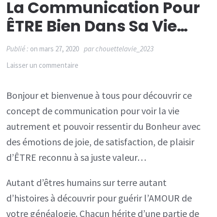
La Communication Pour
ÊTRE Bien Dans Sa Vie…
Publié :
on
mars 27, 2020
par
chouettelavie_2023
sur
Laisser un commentaire
La
Bonjour et bienvenue à tous pour découvrir ce
Communication
concept de communication pour voir la vie
pour
autrement et pouvoir ressentir du Bonheur avec
ÊTRE
des émotions de joie, de satisfaction, de plaisir
bien
d’ÊTRE reconnu à sa juste valeur…
dans
sa
Autant d’êtres humains sur terre autant
vie…
d’histoires à découvrir pour guérir l’AMOUR de
votre généalogie. Chacun hérite d’une partie de