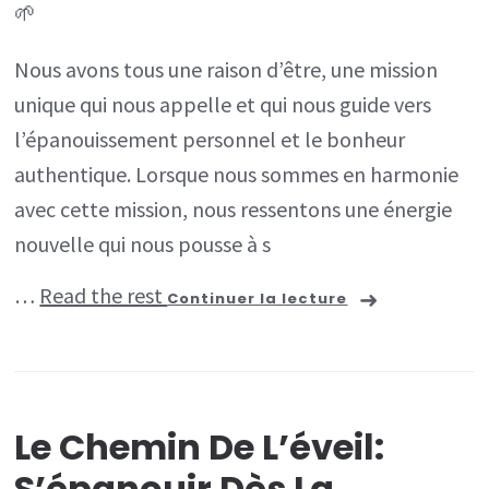
🌱
passé
et
Nous avons tous une raison d’être, une mission
réussir
unique qui nous appelle et qui nous guide vers
pleinement
l’épanouissement personnel et le bonheur
grâce
authentique. Lorsque nous sommes en harmonie
à
avec cette mission, nous ressentons une énergie
la
nouvelle qui nous pousse à s
psycho-
…
Read the rest
Continuer la lecture
généalogie
Le Chemin De L’éveil:
S’épanouir Dès La