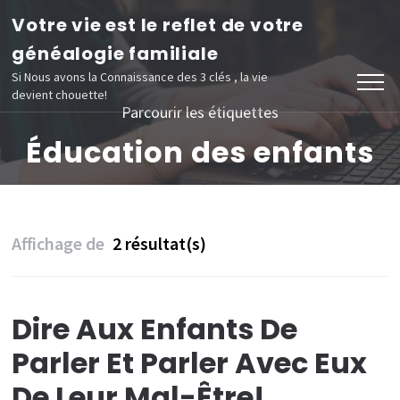
Aller
Votre vie est le reflet de votre
au
généalogie familiale
contenu
Si Nous avons la Connaissance des 3 clés , la vie
devient chouette!
(Pressez
Parcourir les étiquettes
Entrée)
Éducation des enfants
Affichage de
2 résultat(s)
Dire Aux Enfants De
Parler Et Parler Avec Eux
De Leur Mal-Être!