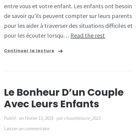
mal-
entre vous et votre enfant. Les enfants ont besoin
être!
de savoir qu’ils peuvent compter sur leurs parents
pour les aider à traverser des situations difficiles et
pour les écouter lorsqu…
Read the rest
Continuer la lecture
Le Bonheur D’un Couple
Avec Leurs Enfants
Publié :
on
février 15, 2023
par
chouettelavie_2023
sur
Laisser un commentaire