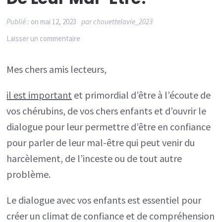
Publié :
on
mai 12, 2023
par
chouettelavie_2023
sur
Laisser un commentaire
Dire
Mes chers amis lecteurs,
aux
Enfants
il est important
et primordial d’être à l’écoute de
de
vos chérubins, de vos chers enfants et d’ouvrir le
parler
dialogue pour leur permettre d’être en confiance
et
pour parler de leur mal-être qui peut venir du
parler
harcèlement, de l’inceste ou de tout autre
avec
problème.
eux
de
Le dialogue avec vos enfants est essentiel pour
leur
créer un climat de confiance et de compréhension