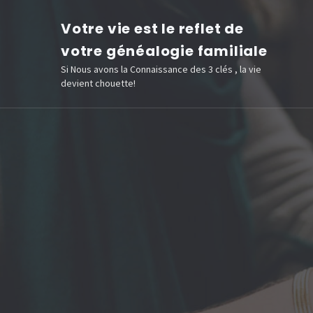
Aller
Votre vie est le reflet de
au
votre généalogie familiale
contenu
Si Nous avons la Connaissance des 3 clés , la vie
(Pressez
devient chouette!
Entrée)