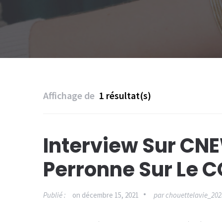
Affichage de
1 résultat(s)
Interview Sur CN
Perronne Sur Le 
Publié :
on
décembre 15, 2021
par
chouettelavie_202