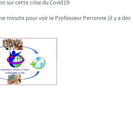
on sur cette crise du Covid19:
sur
CNEWS
me minute pour voir le Professeur Perronne (il y a des
du
Professeur
Perronne
sur
le
COVID19