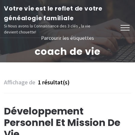
Aller
Votre vie est le reflet de votre
au
généalogie familiale
contenu
Si Nous avons la Connaissance des 3 clés , la vie
devient chouette!
(Pressez
Parcourir les étiquettes
Entrée)
coach de vie
Affichage de
1 résultat(s)
Développement
Personnel Et Mission De
Vie