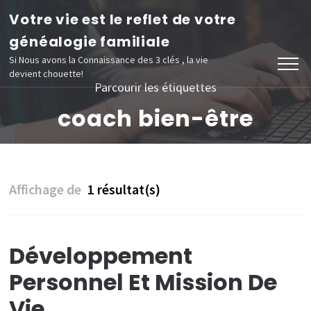
Aller
Votre vie est le reflet de votre
au
généalogie familiale
contenu
Si Nous avons la Connaissance des 3 clés , la vie
devient chouette!
(Pressez
Parcourir les étiquettes
Entrée)
coach bien-être
Affichage de
1 résultat(s)
Développement
Personnel Et Mission De
Vie