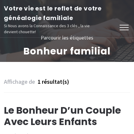
Aller
Votre vie est le reflet de votre
au
généalogie familiale
contenu
Si Nous avons la Connaissance des 3 clés , la vie
devient chouette!
(Pressez
Parcourir les étiquettes
Entrée)
Bonheur familial
Affichage de
1 résultat(s)
Le Bonheur D’un Couple
Avec Leurs Enfants