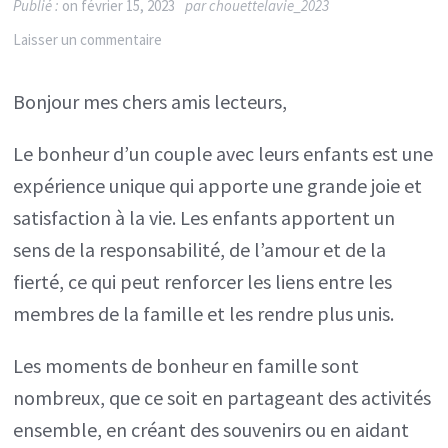
Publié :
on
février 15, 2023
par
chouettelavie_2023
sur
Laisser un commentaire
Le
Bonjour mes chers amis lecteurs,
bonheur
d’un
Le bonheur d’un couple avec leurs enfants est une
couple
expérience unique qui apporte une grande joie et
avec
satisfaction à la vie. Les enfants apportent un
leurs
sens de la responsabilité, de l’amour et de la
enfants
fierté, ce qui peut renforcer les liens entre les
membres de la famille et les rendre plus unis.
Les moments de bonheur en famille sont
nombreux, que ce soit en partageant des activités
ensemble, en créant des souvenirs ou en aidant