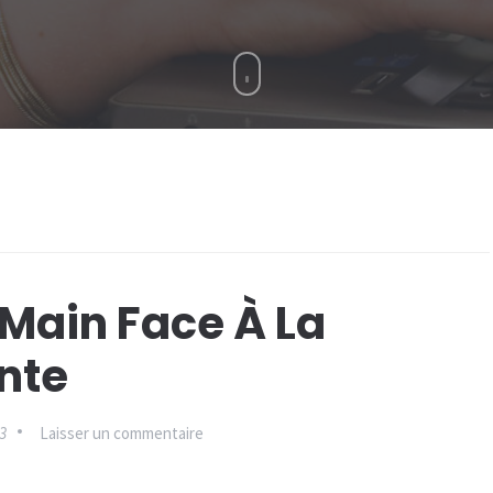
 Main Face À La
nte
sur
3
Laisser un commentaire
Prendre