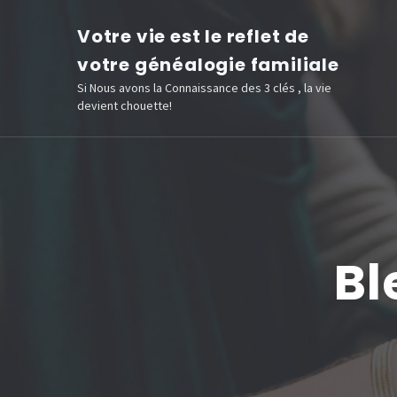
Aller
Votre vie est le reflet de
au
votre généalogie familiale
contenu
Si Nous avons la Connaissance des 3 clés , la vie
(Pressez
devient chouette!
Entrée)
Bl