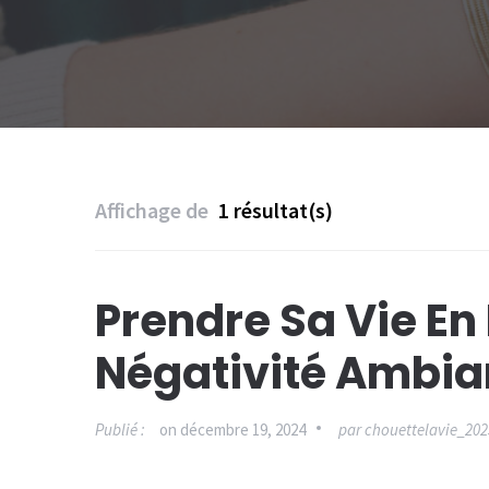
Affichage de
1 résultat(s)
Prendre Sa Vie En
Négativité Ambia
Publié :
on
décembre 19, 2024
par
chouettelavie_202