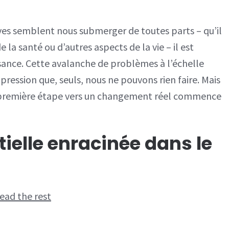
sa
vie
es semblent nous submerger de toutes parts – qu’il
en
e la santé ou d’autres aspects de la vie – il est
main
sance. Cette avalanche de problèmes à l’échelle
face
ression que, seuls, nous ne pouvons rien faire. Mais
à
la première étape vers un changement réel commence
la
négativité
ambiante
ielle enracinée dans le
ead the rest