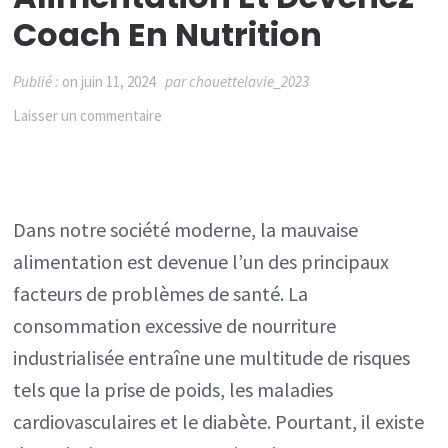
Coach En Nutrition
Publié :
on
juin 11, 2024
par
chouettelavie_2023
sur
Laisser un commentaire
Découvrez
les
Bienfaits
Dans notre société moderne, la mauvaise
d’une
alimentation est devenue l’un des principaux
Bonne
facteurs de problèmes de santé. La
Alimentation
consommation excessive de nourriture
et
industrialisée entraîne une multitude de risques
Devenez
tels que la prise de poids, les maladies
Coach
cardiovasculaires et le diabète. Pourtant, il existe
en