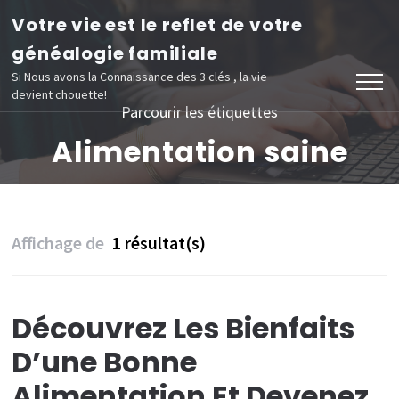
Aller
Votre vie est le reflet de votre
au
généalogie familiale
contenu
Si Nous avons la Connaissance des 3 clés , la vie
devient chouette!
(Pressez
Parcourir les étiquettes
Entrée)
Alimentation saine
Affichage de
1 résultat(s)
Découvrez Les Bienfaits
D’une Bonne
Alimentation Et Devenez