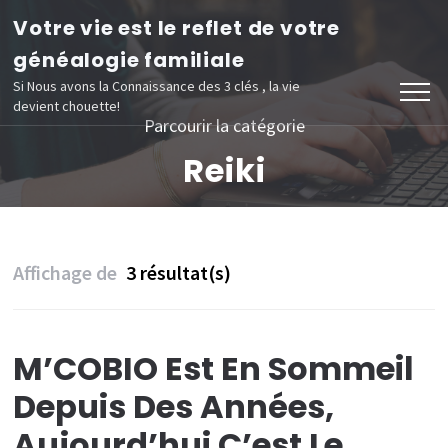
Aller
Votre vie est le reflet de votre
au
généalogie familiale
contenu
Si Nous avons la Connaissance des 3 clés , la vie
devient chouette!
(Pressez
Parcourir la catégorie
Entrée)
Reiki
Affichage de
3 résultat(s)
M’COBIO Est En Sommeil
Depuis Des Années,
Aujourd’hui C’est Le