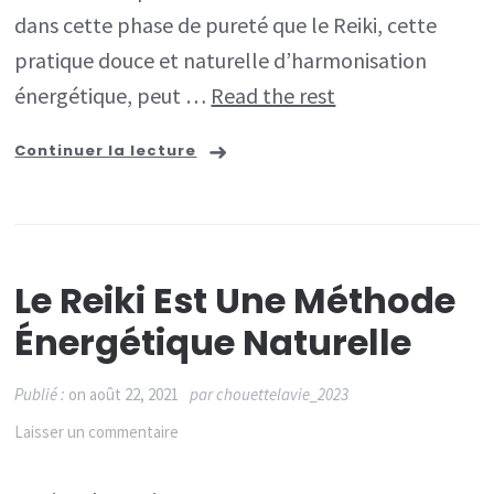
dans cette phase de pureté que le Reiki, cette
pratique douce et naturelle d’harmonisation
énergétique, peut …
Read the rest
Continuer la lecture
Le Reiki Est Une Méthode
Énergétique Naturelle
Publié :
on
août 22, 2021
par
chouettelavie_2023
sur
Laisser un commentaire
Le