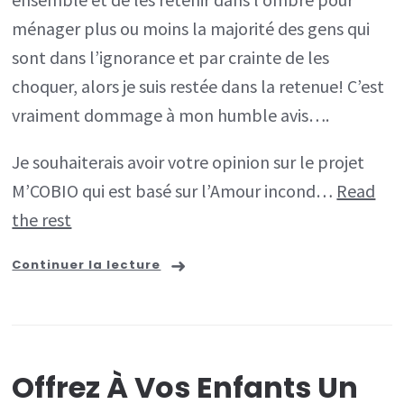
le
ménager plus ou moins la majorité des gens qui
réveil
sont dans l’ignorance et par crainte de les
pour
choquer, alors je suis restée dans la retenue! C’est
se
vraiment dommage à mon humble avis….
révéler
Je souhaiterais avoir votre opinion sur le projet
à
M’COBIO qui est basé sur l’Amour incond…
Read
vous!
the rest
Continuer la lecture
Offrez À Vos Enfants Un