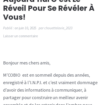
Réveil Pour Se Révéler À
Vous!
Publié :
on
juin 10, 2025
par
chouettelavie_2023
sur
Laisser un commentaire
M’COBIO
est
en
Bonjour mes chers amis,
sommeil
depuis
M’COBIO est en sommeil depuis des années,
des
enregistré à l’I.N.P.I. et c’est vraiment dommage
années,
d’avoir des informations à communiquer, à
aujourd’hui
partager pour construire un meilleur avenir
c’est
ensemble et de les retenir dans l’ombre pour