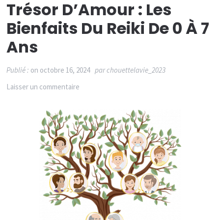
Trésor D’Amour : Les
Bienfaits Du Reiki De 0 À 7
Ans
Publié :
on
octobre 16, 2024
par
chouettelavie_2023
sur
Laisser un commentaire
Offrez
à
vos
Enfants
un
Trésor
d’Amour
: