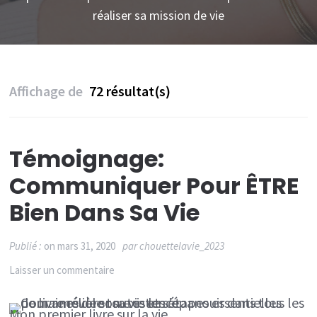
réaliser sa mission de vie
Affichage de
72 résultat(s)
Témoignage:
Communiquer Pour ÊTRE
Bien Dans Sa Vie
Publié :
on
mars 31, 2020
par
chouettelavie_2023
sur
Laisser un commentaire
Témoignage:
Mon premier livre sur la vie
Communiquer